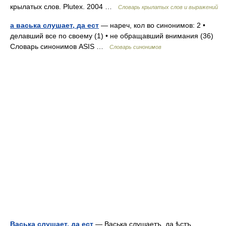
крылатых слов. Plutex. 2004 …
Словарь крылатых слов и выражений
а васька слушает, да ест
— нареч, кол во синонимов: 2 •
делавший все по своему (1) • не обращавший внимания (36)
Словарь синонимов ASIS …
Словарь синонимов
Васька слушает, да ест
— Васька слушаетъ, да ѣстъ.