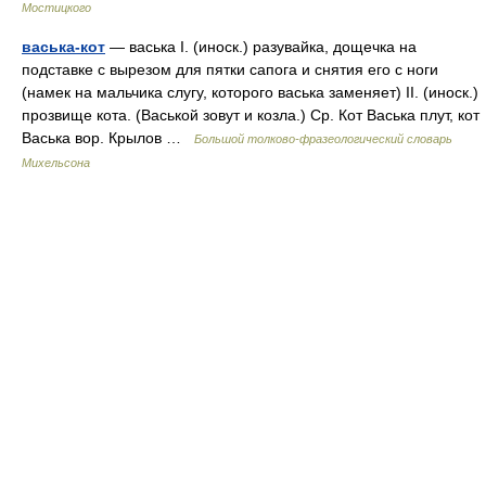
Мостицкого
васька-кот
— васька I. (иноск.) разувайка, дощечка на
подставке с вырезом для пятки сапога и снятия его с ноги
(намек на мальчика слугу, которого васька заменяет) II. (иноск.)
прозвище кота. (Васькой зовут и козла.) Ср. Кот Васька плут, кот
Васька вор. Крылов …
Большой толково-фразеологический словарь
Михельсона