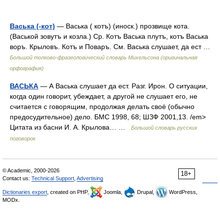
Васька (-кот)
— Васька ( котъ) (иноск.) прозвище кота.
(Васькой зовутъ и козла.) Ср. Котъ Васька плутъ, котъ Васька
воръ. Крыловъ. Котъ и Поваръ. См. Васька слушает, да ест …
Большой толково-фразеологический словарь Михельсона (оригинальная
орфография)
ВАСЬКА
— А Васька слушает да ест. Разг. Ирон. О ситуации,
когда один говорит, убеждает, а другой не слушает его, не
считается с говорящим, продолжая делать своё (обычно
предосудительное) дело. БМС 1998, 68; ШЗФ 2001,13. /em>
Цитата из басни И. А. Крылова… …
Большой словарь русских
поговорок
© Academic, 2000-2026
18+
Contact us:
Technical Support
,
Advertising
Dictionaries export
, created on PHP,
Joomla,
Drupal,
WordPress,
MODx.