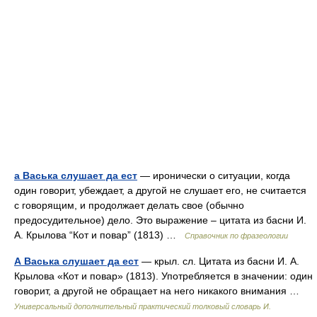
а Васька слушает да ест
— иронически о ситуации, когда
один говорит, убеждает, а другой не слушает его, не считается
с говорящим, и продолжает делать свое (обычно
предосудительное) дело. Это выражение – цитата из басни И.
А. Крылова “Кот и повар” (1813) …
Справочник по фразеологии
А Васька слушает да ест
— крыл. сл. Цитата из басни И. А.
Крылова «Кот и повар» (1813). Употребляется в значении: один
говорит, а другой не обращает на него никакого внимания …
Универсальный дополнительный практический толковый словарь И.