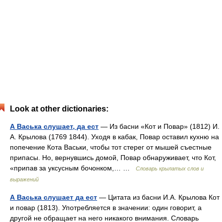
Look at other dictionaries:
А Васька слушает, да ест
— Из басни «Кот и Повар» (1812) И.
А. Крылова (1769 1844). Уходя в кабак, Повар оставил кухню на
попечение Кота Васьки, чтобы тот стерег от мышей съестные
припасы. Но, вернувшись домой, Повар обнаруживает, что Кот,
«припав за уксусным бочонком,… …
Словарь крылатых слов и
выражений
А Васька слушает да ест
— Цитата из басни И.А. Крылова Кот
и повар (1813). Употребляется в значении: один говорит, а
другой не обращает на него никакого внимания. Словарь