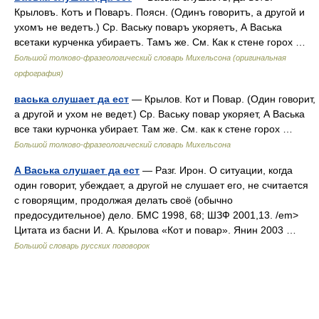
Крыловъ. Котъ и Поваръ. Поясн. (Одинъ говоритъ, а другой и
ухомъ не ведетъ.) Ср. Ваську поваръ укоряетъ, А Васька
всетаки курченка убираетъ. Тамъ же. См. Как к стене горох …
Большой толково-фразеологический словарь Михельсона (оригинальная
орфография)
васька слушает да ест
— Крылов. Кот и Повар. (Один говорит,
а другой и ухом не ведет.) Ср. Ваську повар укоряет, А Васька
все таки курчонка убирает. Там же. См. как к стене горох …
Большой толково-фразеологический словарь Михельсона
А Васька слушает да ест
— Разг. Ирон. О ситуации, когда
один говорит, убеждает, а другой не слушает его, не считается
с говорящим, продолжая делать своё (обычно
предосудительное) дело. БМС 1998, 68; ШЗФ 2001,13. /em>
Цитата из басни И. А. Крылова «Кот и повар». Янин 2003 …
Большой словарь русских поговорок