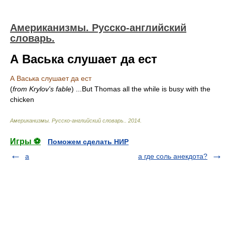
Американизмы. Русско-английский
словарь.
А Васька слушает да ест
А Васька слушает да ест
(
from Krylov's fable
)
...But Thomas all the while is busy with the
chicken
Американизмы. Русско-английский словарь.
.
2014
.
Игры ⚽
Поможем сделать НИР
а
а где соль анекдота?